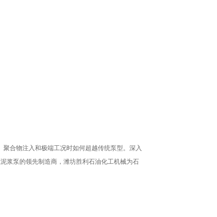
、聚合物注入和极端工况时如何超越传统泵型。深入
证泥浆泵的领先制造商，潍坊胜利石油化工机械为石