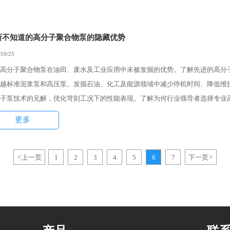
所不知道的高分子聚合物泵的隐藏优势
/10/25
高分子聚合物泵在油田、废水及工业应用中未被发掘的优势。了解先进的高分子
越标准泥浆泵和高压泵。发掘石油、化工及能源领域中减少停机时间、降低维
子泵技术的见解，优化苛刻工况下的性能表现。了解为何行业领导者选择专业
更多
<
上一页
1
2
3
4
5
6
7
下一页
>