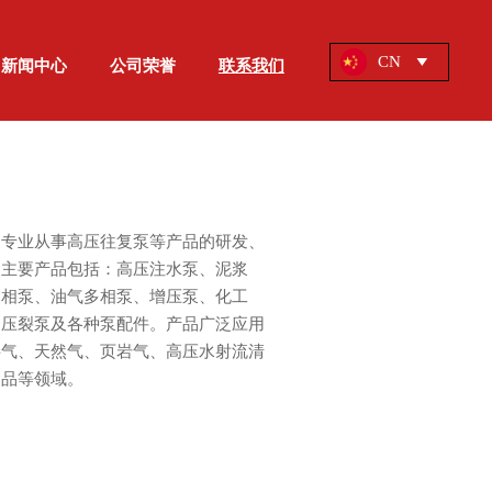
CN
新闻中心
公司荣誉
联系我们

家专业从事高压往复泵等产品的研发、
。主要产品包括：高压注水泵、泥浆
多相泵、油气多相泵、增压泵、化工
、压裂泵及各种泵配件。产品广泛应用
层气、天然气、页岩气、高压水射流清
食品等领域。