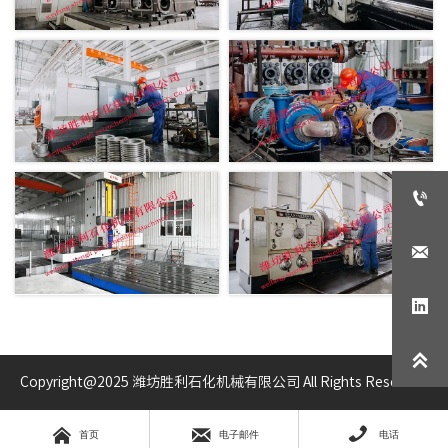




Copyright@2025 潍坊胜利石化机械有限公司 All Rights Reserved.



首页
电子邮件
电话