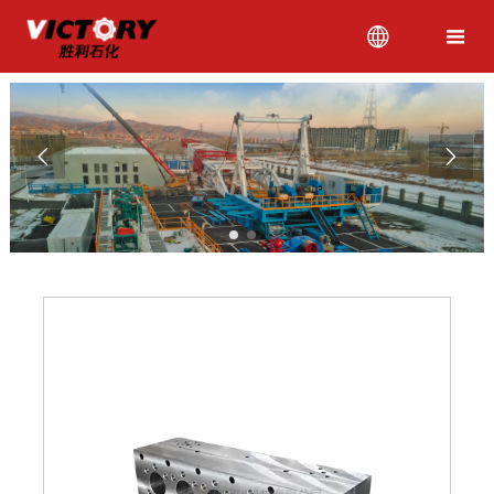



