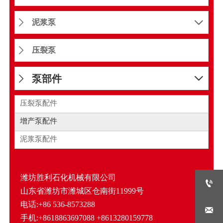
泥浆泵


压裂泵

泵部件


压裂泵配件
增产泵配件
泥浆泵配件
潍坊胜利石化机械有限公司

山东省潍坊市潍城区仓南街11999号
电话:+86 536-8573288

手机:+8618863697088 +8613280159778