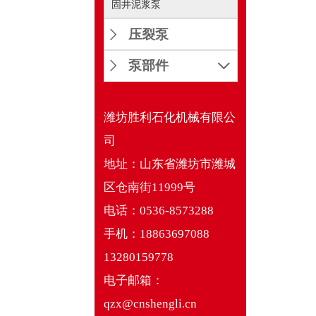
固井泥浆泵
压裂泵

泵部件


潍坊胜利石化机械有限公
司
地址：山东省潍坊市潍城
区仓南街11999号
电话：0536-8573288
手机：18863697088
13280159778
电子邮箱：
qzx@cnshengli.cn