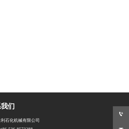
系我们

胜利石化机械有限公司
+86-536-8573288