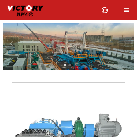



