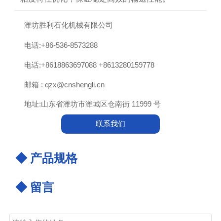

潍坊胜利石化机械有限公司

电话:+86-536-8573288

电话:+8618863697088 +8613280159778

邮箱 : qzx@cnshengli.cn

地址:山东省潍坊市潍城区仓南街 11999 号
联系我们
◆ 产品规格
◆ 留言
姓名