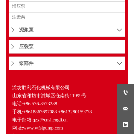
增压泵
注聚泵
泥浆泵


压裂泵

泵部件


潍坊胜利石化机械有限公司

山东省潍坊市潍城区仓南街11999号
电话:+86 536-8573288

手机:+8618863697088 +8613280159778
电子邮箱:qzx@cnshengli.cn

网址:www.wfslpump.com