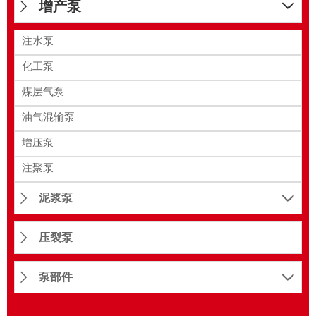
增产泵


注水泵
化工泵
煤层气泵
油气混输泵
增压泵
注聚泵
泥浆泵


压裂泵

泵部件

