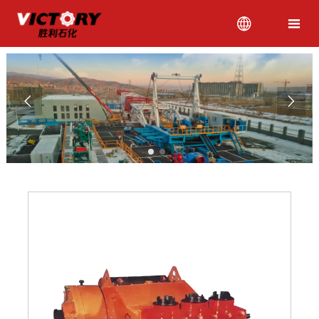



