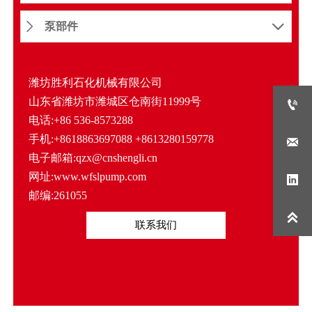
泵部件


潍坊胜利石化机械有限公司
山东省潍坊市潍城区仓南街11999号

电话:+86 536-8573288
手机:+8618863697088 +8613280159778

电子邮箱:qzx@cnshengli.cn
网址:www.wfslpump.com

邮编:261055

联系我们
当前位置:
网站首页
>
产品展示
>
泥浆泵
>
固井泥浆
泵
>
NB700 固井泥浆泵