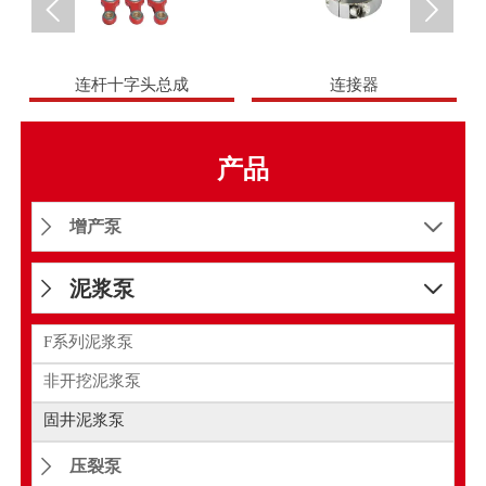


连杆十字头总成
连接器
产品
增产泵


泥浆泵


F系列泥浆泵
非开挖泥浆泵
固井泥浆泵
压裂泵
