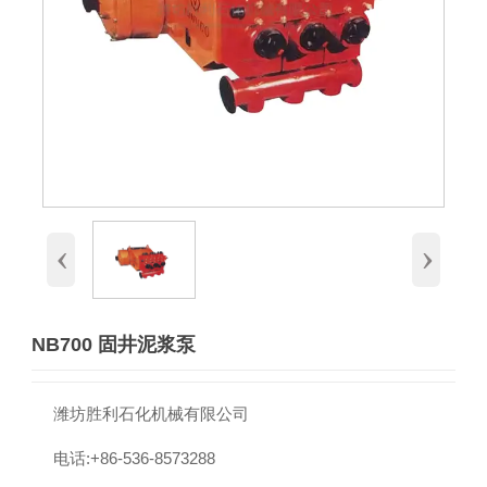
‹
›
NB700 固井泥浆泵

潍坊胜利石化机械有限公司

电话:+86-536-8573288