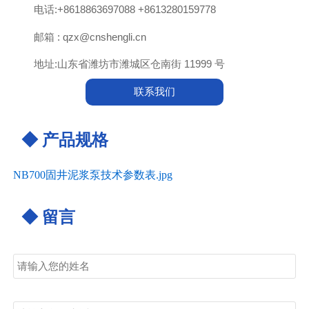

电话:+8618863697088 +8613280159778

邮箱 : qzx@cnshengli.cn

地址:山东省潍坊市潍城区仓南街 11999 号
联系我们
◆ 产品规格
NB700固井泥浆泵技术参数表.jpg
◆ 留言
姓名
电话