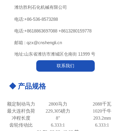

潍坊胜利石化机械有限公司

电话:+86-536-8573288

电话:+8618863697088 +8613280159778

邮箱 : qzx@cnshengli.cn

地址:山东省潍坊市潍城区仓南街 11999 号
联系我们
◆ 产品规格
额定制动马力
2800马力
2088千瓦
最大连杆负荷
229,305磅力
1020千牛
冲程长度
8"
203.2mm
齿轮传动比
6.333:1
6.333:1