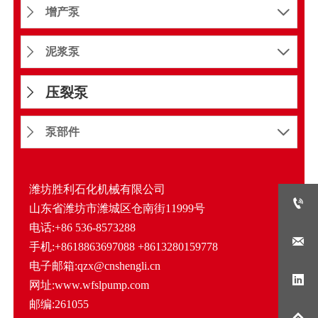
增产泵


泥浆泵


压裂泵

泵部件


潍坊胜利石化机械有限公司

山东省潍坊市潍城区仓南街11999号
电话:+86 536-8573288

手机:+8618863697088 +8613280159778
电子邮箱:qzx@cnshengli.cn

网址:www.wfslpump.com
邮编:261055
