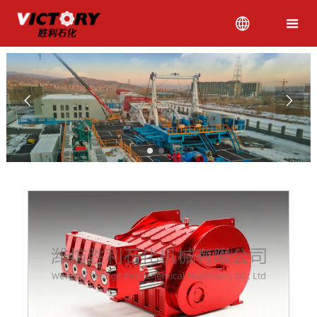



