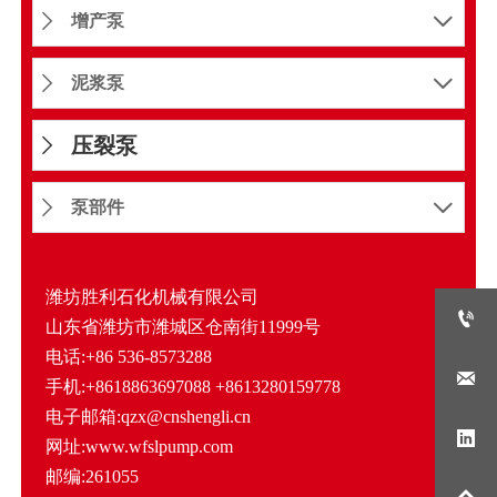
增产泵


泥浆泵


压裂泵

泵部件


潍坊胜利石化机械有限公司

山东省潍坊市潍城区仓南街11999号
电话:+86 536-8573288

手机:+8618863697088 +8613280159778
电子邮箱:qzx@cnshengli.cn

网址:www.wfslpump.com
邮编:261055