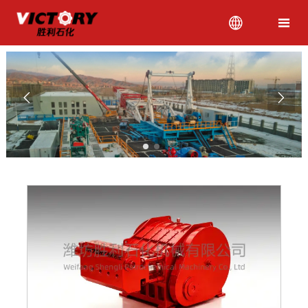



