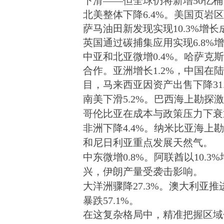
下滑——但全球仍将新增50亿
北美整体下降6.4%。美国页
萨马油田新发现实现10.3%增长
英国通过碳捕集应用实现6.8%
中亚和北亚微增0.4%。哈萨
合作。亚洲增长1.2%，中国
目，马来西亚因资产出售下降31.
南美下滑5.2%
。
巴西海上勘探激
哥伦比亚在成本与政策压力下衰
非洲下降4.4%
。
纳米比亚海上勘
和尼日利亚重点发展天然气。
中东微增0.8%
。
阿联酋以10.
兴，伊朗产量受袭击影响。
大洋洲骤降27.3%
。
澳大利亚推
暴跌57.1%。
在这复杂格局中，精准把握区域