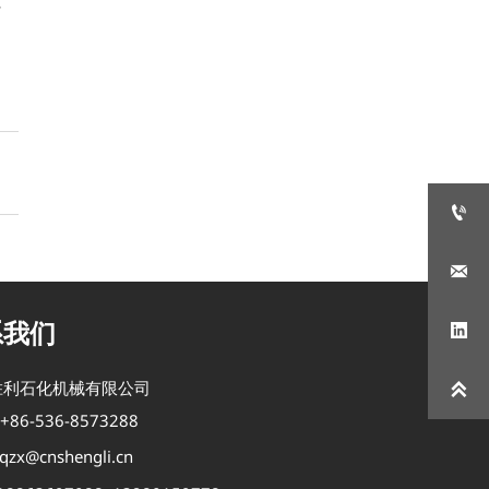


系我们

胜利石化机械有限公司

+86-536-8573288
qzx@cnshengli.cn