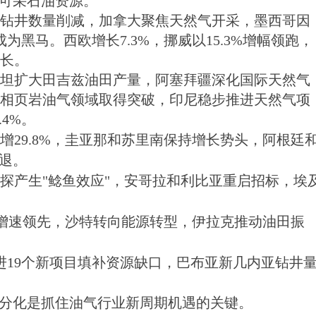
桶可采石油资源。
岩区钻井数量削减，加拿大聚焦天然气开采，墨西哥因
成为黑马。西欧增长7.3%，挪威以15.3%增幅领跑，
增长。
克斯坦扩大田吉兹油田产量，阿塞拜疆深化国际天然气
在陆相页岩油气领域取得突破，印尼稳步推进天然气项
4%。
增29.8%，圭亚那和苏里南保持增长势头，阿根廷
退。
探产生"鲶鱼效应"，安哥拉和利比亚重启招标，埃
3%增速领先，沙特转向能源转型，伊拉克推动油田振
进19个新项目填补资源缺口，巴布亚新几内亚钻井
分化是抓住油气行业新周期机遇的关键。