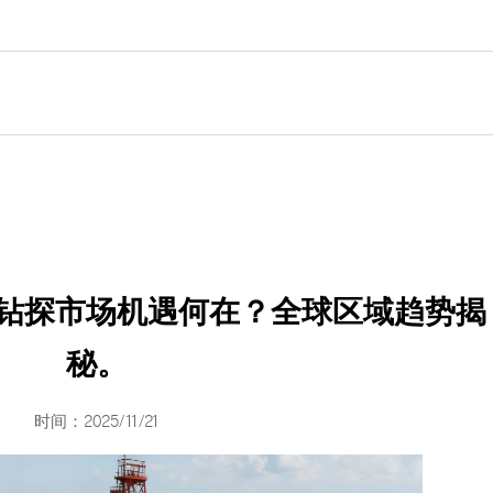
气钻探市场机遇何在？全球区域趋势揭
秘。
时间：2025/11/21