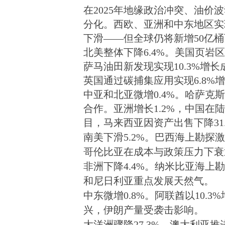
在2025年地缘政治冲突、油
分化。西欧、亚洲和中东地区实
下滑——但全球仍将新增50亿
北美整体下降6.4%。美国页
萨马油田新发现实现10.3%增长
英国通过碳捕集应用实现6.8%
中亚和北亚微增0.4%。哈萨
合作。亚洲增长1.2%，中国
目，马来西亚因资产出售下降31.
南美下滑5.2%
。
巴西海上勘探激
哥伦比亚在成本与政策压力下衰
非洲下降4.4%
。
纳米比亚海上勘
和尼日利亚重点发展天然气。
中东微增0.8%
。
阿联酋以10.
兴，伊朗产量受袭击影响。
大洋洲骤降27.3%
。
澳大利亚推