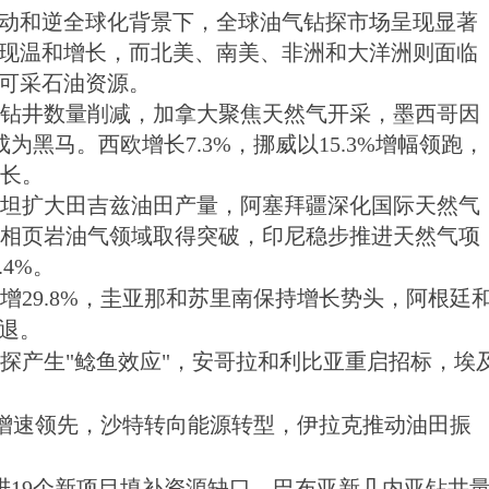
价波动和逆全球化背景下，全球油气钻探市场呈现显著
现温和增长，而北美、南美、非洲和大洋洲则面临
桶可采石油资源。
岩区钻井数量削减，加拿大聚焦天然气开采，墨西哥因
成为黑马。西欧增长7.3%，挪威以15.3%增幅领跑，
增长。
克斯坦扩大田吉兹油田产量，阿塞拜疆深化国际天然气
在陆相页岩油气领域取得突破，印尼稳步推进天然气项
4%。
增29.8%，圭亚那和苏里南保持增长势头，阿根廷
退。
探产生"鲶鱼效应"，安哥拉和利比亚重启招标，埃
3%增速领先，沙特转向能源转型，伊拉克推动油田振
进19个新项目填补资源缺口，巴布亚新几内亚钻井