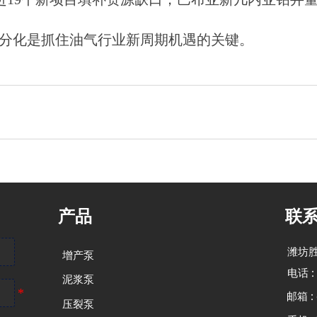
分化是抓住油气行业新周期机遇的关键。
产品
联
潍坊
增产泵
电话 : 
泥浆泵
邮箱 : 
压裂泵