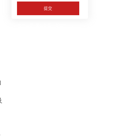
提交
当前位置:
网站首页
>
新闻中心
>
行业动态
>
2025年石油与天然气
钻探市场机遇何在？全球区域趋
势揭秘。
和
及
量