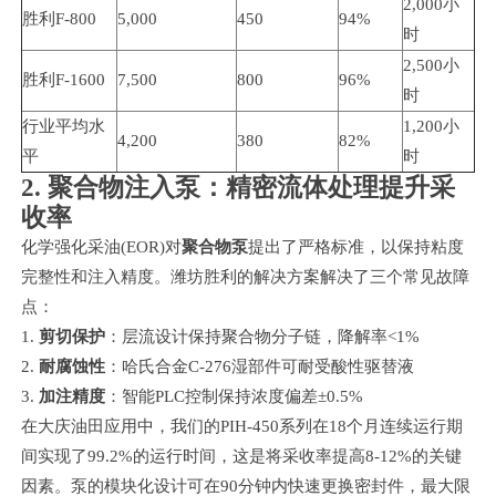
2,000小
胜利F-800
5,000
450
94%
时
2,500小
胜利F-1600
7,500
800
96%
时
行业平均水
1,200小
4,200
380
82%
平
时
2. 聚合物注入泵：精密流体处理提升采
收率
化学强化采油(EOR)对
聚合物泵
提出了严格标准，以保持粘度
完整性和注入精度。潍坊胜利的解决方案解决了三个常见故障
点：
剪切保护
：层流设计保持聚合物分子链，降解率<1%
耐腐蚀性
：哈氏合金C-276湿部件可耐受酸性驱替液
加注精度
：智能PLC控制保持浓度偏差±0.5%
在大庆油田应用中，我们的PIH-450系列在18个月连续运行期
间实现了99.2%的运行时间，这是将采收率提高8-12%的关键
因素。泵的模块化设计可在90分钟内快速更换密封件，最大限