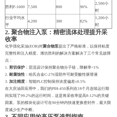
2,500小
胜利F-1600
7,500
800
96%
时
行业平均水
1,200小
4,200
380
82%
平
时
2. 聚合物注入泵：精密流体处理提升采
收率
化学强化采油(EOR)对
聚合物泵
提出了严格标准，以保持粘度
完整性和注入精度。潍坊胜利的解决方案解决了三个常见故障
点：
剪切保护
：层流设计保持聚合物分子链，降解率<1%
耐腐蚀性
：哈氏合金C-276湿部件可耐受酸性驱替液
加注精度
：智能PLC控制保持浓度偏差±0.5%
在大庆油田应用中，我们的PIH-450系列在18个月连续运行期
间实现了99.2%的运行时间，这是将采收率提高8-12%的关键
因素。泵的模块化设计可在90分钟内快速更换密封件，最大限
度减少生产中断。
3. 不同应用的高压泵选型指南