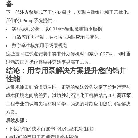
备
下一代
注入泵
集成了工业4.0能力，实现主动维护和工艺优化。
我们的i-Pump系统提供：
实时振动分析，以0.01mm精度检测轴承磨损
自适应压力控制，在<50ms内响应地层变化
数字孪生模拟用于场景规划
这些技术在试点安装中将非计划停机时间减少了67%，同时通
过动态压力优化将钻井穿透率提高了15%。
结论：用专用泵解决方案提升您的钻井
性能
从常规油田到前沿页岩区，正确的泵送设备决定了盈利运营与
成本困境之间的差异。潍坊胜利石油化工机械结合28年
高压泵
工程专业知识与尖端材料科学，为您的苛刻应用提供可靠解决
方案。
后续步骤：
• 下载我们的技术白皮书《优化泥浆泵性能》
• 与我们的应用工程师安排虚拟咨询