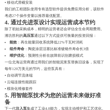
• 移动式滑橇安装
我们的工程团队使用专有选型软件提供免费应用分析，该软件
考虑27个操作变量以推荐最优配置。
4. 通过先进泵设计实现运营成本节约
除了初始采购成本，精明的运营者还会评估全生命周期费用。
潍坊胜利的
高压泵
通过以下方式提供可衡量的投资回报：
能效
：再生能量回收系统降低22%千瓦时消耗
组件寿命
：陶瓷涂层活塞比标准镀铬件寿命长3倍
维护优化
：预测性分析在故障前识别磨损模式
一位北海运营商通过用我们的智能泥浆泵替换旧设备，实现了
每年120万美元的节约，这些泵具有：
• 自动调节流体端
• 云端连接性能跟踪
• 模块化维修套件
5. 用智能泵技术为您的运营未来做好准
备
下一代
注入泵
集成了工业4.0能力，实现主动维护和工艺优化。