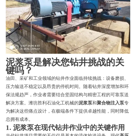
泥浆泵是解决您钻井挑战的关
键吗？
油田、采矿和工业领域的钻井作业面临持续挑战：设备磨损、
压力输送不稳定以及昂贵的停机时间。随着钻井深度增加和环
保法规趋严，作业者需要结合坚固结构与精密工程的可靠泵送
解决方案。潍坊胜利石油化工机械的
泥浆泵
和
聚合物注入泵
专
为解决这些痛点设计，在极端条件下提供卓越性能，同时降低
总拥有成本。
1. 泥浆泵在现代钻井作业中的关键作用
当代钻井项目需要的不仅仅是基本的流体输送设备。现代
高压