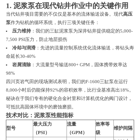
1. 泥浆泵在现代钻井作业中的关键作用
当代钻井项目需要的不仅仅是基本的流体输送设备。现代
高压
泵
作为钻机的循环系统，执行三项关键任务：
压力维持
：我们的三缸泥浆泵为深井钻井提供稳定的5,000-
7,500 PSI压力，防止地层损伤
冷却与润滑
：先进的流量控制系统优化流体输送，将钻头寿
命延长30-40%
岩屑清除
：大流量型号输送800+ GPM，固体携带效率达
98%
四川页岩气田的现场测试表明，我们的F-1600三缸泵在运行
8,000小时后仍能保持92%的容积效率，比行业基准高出18%。
秘诀在于我们专有的硬化合金衬里和计算机优化的阀门设计，
可抵抗高固体环境中的磨蚀磨损。
技术对比：泥浆泵性能指标
最大压力
流量
效率等
型号
维护间隔
（PSI）
（GPM）
级