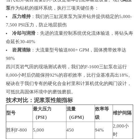
泵
作为钻机的循环系统，执行三项关键任务：
压力维持
：我们的三缸泥浆泵为深井钻井提供稳定的5,000-
7,500 PSI压力，防止地层损伤
冷却与润滑
：先进的流量控制系统优化流体输送，将钻头寿
命延长30-40%
岩屑清除
：大流量型号输送800+ GPM，固体携带效率达
98%
四川页岩气田的现场测试表明，我们的F-1600三缸泵在运行
8,000小时后仍能保持92%的容积效率，比行业基准高出18%。
秘诀在于我们专有的硬化合金衬里和计算机优化的阀门设计，
可抵抗高固体环境中的磨蚀磨损。
技术对比：泥浆泵性能指标
最大压力
流量
效率等
型号
维护间隔
（PSI）
（GPM）
级
2,000小
胜利F-800
5,000
450
94%
时